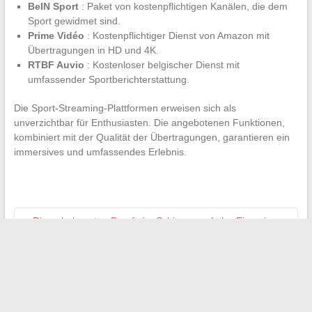
BeIN Sport
: Paket von kostenpflichtigen Kanälen, die dem
Sport gewidmet sind.
Prime Vidéo
: Kostenpflichtiger Dienst von Amazon mit
Übertragungen in HD und 4K.
RTBF Auvio
: Kostenloser belgischer Dienst mit
umfassender Sportberichterstattung.
Die Sport-Streaming-Plattformen erweisen sich als
unverzichtbar für Enthusiasten. Die angebotenen Funktionen,
kombiniert mit der Qualität der Übertragungen, garantieren ein
immersives und umfassendes Erlebnis.
←
Die unbekannten Berufe im Schienenverkehr: Eine eigene
Welt
Optimieren Sie Ihre Fahrten mit den besten Routenplanungs-
Apps
→