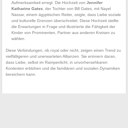
Aufmerksamkeit erregt. Die Hochzeit von
Jennifer
Katharine Gates
, der Tochter von Bill Gates, mit Nayel
Nassar, einem ägyptischen Reiter, zeigte, dass Liebe soziale
und kulturelle Grenzen überschreitet. Diese Hochzeit stellte
die Erwartungen in Frage und illustrierte die Fähigkeit der
Kinder von Prominenten, Partner aus anderen Kreisen zu
wählen.
Diese Verbindungen, ob royal oder nicht, zeigen einen Trend zu
vielfältigeren und unerwarteten Allianzen. Sie erinnern daran,
dass Liebe, selbst im Rampenlicht, in unvorhersehbaren
Kontexten erblühen und die familiären und sozialen Dynamiken
bereichern kann.
←
Einflussreiche Frauen im Leben der Hollywood-Stars: Ein
Blick auf ihre faszinierenden Geschichten
Digitale Werkzeuge für die Bildung: Ein Blick auf spezifische
akademische Messaging-Dienste
→