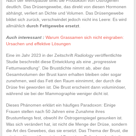
Nach der Menopause sinkt die Produktion von Östrogenen
deutlich. Das Drüsengewebe, das direkt von diesen Hormonen
abhängt, verliert an Dichte und Volumen. Das Drüsengewebe
bildet sich zurück, verschwindet jedoch nicht ins Leere: Es wird
allmählich
durch Fettgewebe ersetzt
.
Auch interessant :
Warum Grassamen sich nicht eingraben:
Ursachen und effektive Lösungen
Eine im Jahr 2023 in der Zeitschrift
Radiology
veröffentlichte
Studie beschreibt diese Entwicklung als eine „progressive
Fettumwandlung“. Die Brustdichte nimmt ab, aber das
Gesamtvolumen der Brust kann erhalten bleiben oder sogar
zunehmen, weil das Fett den Raum einnimmt, der durch die
Drüse frei geworden ist. Die Brust erscheint dann voluminöser,
während sie bei der Mammographie weniger dicht ist.
Dieses Phänomen erklärt ein häufiges Paradoxon: Einige
Frauen stellen nach 50 Jahren eine Zunahme ihres
Brustumfangs fest, obwohl ihr Östrogenspiegel gesunken ist.
Was sich verändert hat, ist nicht die Menge der Drüse, sondern
die Art des Gewebes, das sie ersetzt. Das Thema der Brust, die