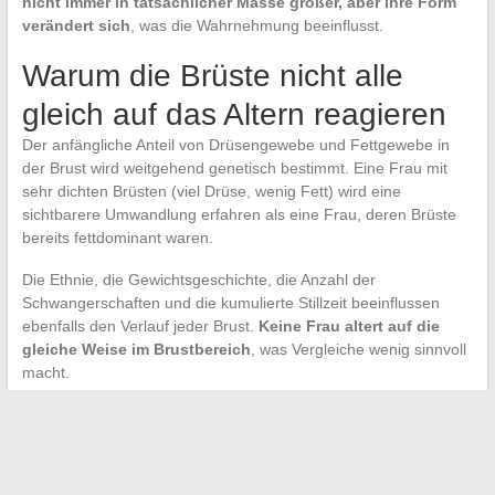
nicht immer in tatsächlicher Masse größer, aber ihre Form
verändert sich
, was die Wahrnehmung beeinflusst.
Warum die Brüste nicht alle
gleich auf das Altern reagieren
Der anfängliche Anteil von Drüsengewebe und Fettgewebe in
der Brust wird weitgehend genetisch bestimmt. Eine Frau mit
sehr dichten Brüsten (viel Drüse, wenig Fett) wird eine
sichtbarere Umwandlung erfahren als eine Frau, deren Brüste
bereits fettdominant waren.
Die Ethnie, die Gewichtsgeschichte, die Anzahl der
Schwangerschaften und die kumulierte Stillzeit beeinflussen
ebenfalls den Verlauf jeder Brust.
Keine Frau altert auf die
gleiche Weise im Brustbereich
, was Vergleiche wenig sinnvoll
macht.
Die Zunahme des Brustvolumens mit dem Alter ist selten auf
eine einzige Ursache zurückzuführen. Die postmenopausale
Fettumwandlung, der langsame Stoffwechsel, eine mögliche
Hormontherapie und der Verlust der Hautelastizität überlagern