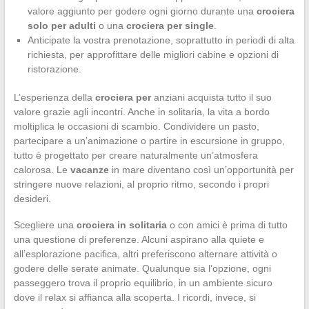
valore aggiunto per godere ogni giorno durante una
crociera
solo per adulti
o una
crociera per single
.
Anticipate la vostra prenotazione, soprattutto in periodi di alta
richiesta, per approfittare delle migliori cabine e opzioni di
ristorazione.
L’esperienza della
crociera per
anziani acquista tutto il suo
valore grazie agli incontri. Anche in solitaria, la vita a bordo
moltiplica le occasioni di scambio. Condividere un pasto,
partecipare a un’animazione o partire in escursione in gruppo,
tutto è progettato per creare naturalmente un’atmosfera
calorosa. Le
vacanze
in mare diventano così un’opportunità per
stringere nuove relazioni, al proprio ritmo, secondo i propri
desideri.
Scegliere una
crociera in solitaria
o con amici è prima di tutto
una questione di preferenze. Alcuni aspirano alla quiete e
all’esplorazione pacifica, altri preferiscono alternare attività o
godere delle serate animate. Qualunque sia l’opzione, ogni
passeggero trova il proprio equilibrio, in un ambiente sicuro
dove il relax si affianca alla scoperta. I ricordi, invece, si