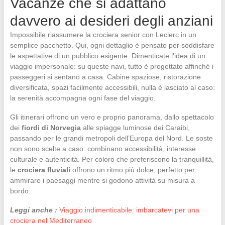
Vacanze che si adattano
davvero ai desideri degli anziani
Impossibile riassumere la crociera senior con Leclerc in un
semplice pacchetto. Qui, ogni dettaglio è pensato per soddisfare
le aspettative di un pubblico esigente. Dimenticate l’idea di un
viaggio impersonale: su queste navi, tutto è progettato affinché i
passeggeri si sentano a casa. Cabine spaziose, ristorazione
diversificata, spazi facilmente accessibili, nulla è lasciato al caso:
la serenità accompagna ogni fase del viaggio.
Gli itinerari offrono un vero e proprio panorama, dallo spettacolo
dei
fiordi di Norvegia
alle spiagge luminose dei Caraibi,
passando per le grandi metropoli dell’Europa del Nord. Le soste
non sono scelte a caso: combinano accessibilità, interesse
culturale e autenticità. Per coloro che preferiscono la tranquillità,
le
crociera fluviali
offrono un ritmo più dolce, perfetto per
ammirare i paesaggi mentre si godono attività su misura a
bordo.
Leggi anche :
Viaggio indimenticabile: imbarcatevi per una
crociera nel Mediterraneo