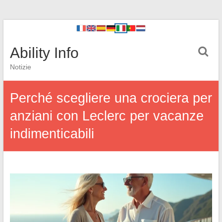
Ability Info
Notizie
Perché scegliere una crociera per
anziani con Leclerc per vacanze
indimenticabili