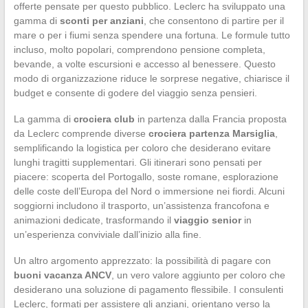
offerte pensate per questo pubblico. Leclerc ha sviluppato una
gamma di
sconti per anziani
, che consentono di partire per il
mare o per i fiumi senza spendere una fortuna. Le formule tutto
incluso, molto popolari, comprendono pensione completa,
bevande, a volte escursioni e accesso al benessere. Questo
modo di organizzazione riduce le sorprese negative, chiarisce il
budget e consente di godere del viaggio senza pensieri.
La gamma di
crociera club
in partenza dalla Francia proposta
da Leclerc comprende diverse
crociera partenza Marsiglia
,
semplificando la logistica per coloro che desiderano evitare
lunghi tragitti supplementari. Gli itinerari sono pensati per
piacere: scoperta del Portogallo, soste romane, esplorazione
delle coste dell’Europa del Nord o immersione nei fiordi. Alcuni
soggiorni includono il trasporto, un’assistenza francofona e
animazioni dedicate, trasformando il
viaggio senior
in
un’esperienza conviviale dall’inizio alla fine.
Un altro argomento apprezzato: la possibilità di pagare con
buoni vacanza ANCV
, un vero valore aggiunto per coloro che
desiderano una soluzione di pagamento flessibile. I consulenti
Leclerc, formati per assistere gli anziani, orientano verso la