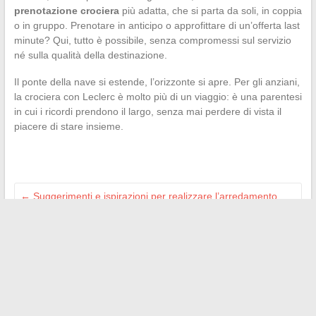
prenotazione crociera
più adatta, che si parta da soli, in coppia
o in gruppo. Prenotare in anticipo o approfittare di un’offerta last
minute? Qui, tutto è possibile, senza compromessi sul servizio
né sulla qualità della destinazione.
Il ponte della nave si estende, l’orizzonte si apre. Per gli anziani,
la crociera con Leclerc è molto più di un viaggio: è una parentesi
in cui i ricordi prendono il largo, senza mai perdere di vista il
piacere di stare insieme.
←
Suggerimenti e ispirazioni per realizzare l’arredamento
interno ed esterno della tua casa
È davvero necessario un account Microsoft per utilizzare
Windows? Ecco cosa devi sapere
→
Search