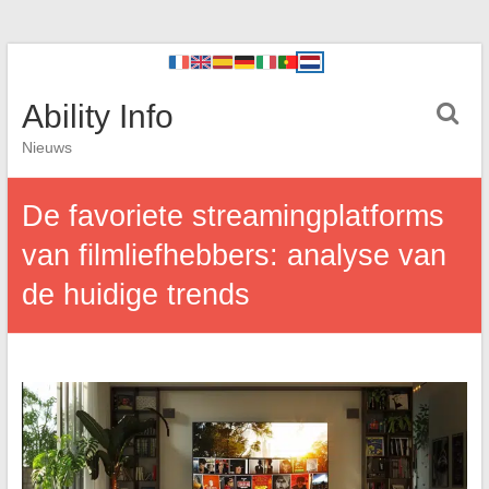
Ability Info
Nieuws
De favoriete streamingplatforms
van filmliefhebbers: analyse van
de huidige trends