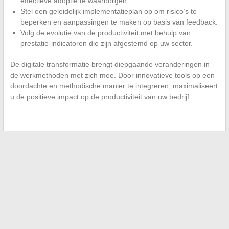
effectieve adoptie te waarborgen.
Stel een geleidelijk implementatieplan op om risico’s te
beperken en aanpassingen te maken op basis van feedback.
Volg de evolutie van de productiviteit met behulp van
prestatie-indicatoren die zijn afgestemd op uw sector.
De digitale transformatie brengt diepgaande veranderingen in
de werkmethoden met zich mee. Door innovatieve tools op een
doordachte en methodische manier te integreren, maximaliseert
u de positieve impact op de productiviteit van uw bedrijf.
←
Hoe uw navigatie in de nieuwe online financiële diensten
te optimaliseren
Invloedrijke vrouwen in het leven van Hollywoodsterren: een
blik op hun fascinerende verhalen
→
Zoeken