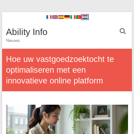
Ability Info
Nieuws
Hoe uw vastgoedzoektocht te
optimaliseren met een
innovatieve online platform