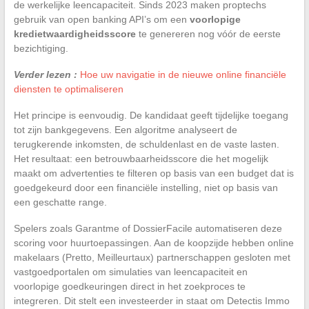
de werkelijke leencapaciteit. Sinds 2023 maken proptechs
gebruik van open banking API’s om een
voorlopige
kredietwaardigheidsscore
te genereren nog vóór de eerste
bezichtiging.
Verder lezen :
Hoe uw navigatie in de nieuwe online financiële
diensten te optimaliseren
Het principe is eenvoudig. De kandidaat geeft tijdelijke toegang
tot zijn bankgegevens. Een algoritme analyseert de
terugkerende inkomsten, de schuldenlast en de vaste lasten.
Het resultaat: een betrouwbaarheidsscore die het mogelijk
maakt om advertenties te filteren op basis van een budget dat is
goedgekeurd door een financiële instelling, niet op basis van
een geschatte range.
Spelers zoals Garantme of DossierFacile automatiseren deze
scoring voor huurtoepassingen. Aan de koopzijde hebben online
makelaars (Pretto, Meilleurtaux) partnerschappen gesloten met
vastgoedportalen om simulaties van leencapaciteit en
voorlopige goedkeuringen direct in het zoekproces te
integreren. Dit stelt een investeerder in staat om Detectis Immo