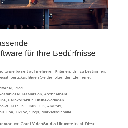
passende
tware für Ihre Bedürfnisse
software basiert auf mehreren Kriterien. Um zu bestimmen,
sst, berücksichtigen Sie die folgenden Elemente:
ttener, Profi.
t kostenloser Testversion, Abonnement.
fekte, Farbkorrektur, Online-Vorlagen.
dows, MacOS, Linux, iOS, Android).
ouTube, TikTok, Vlogs, Marketinginhalte.
rector
und
Corel VideoStudio Ultimate
ideal. Diese