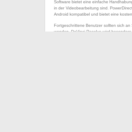
Software bietet eine einfache Handhabung
in der Videobearbeitung sind. PowerDirec
Android kompatibel und bietet eine koste
Fortgeschrittene Benutzer sollten sich an
wenden. DaVinci Resolve wird besonders 
geschätzt, während Adobe Premiere Pro ei
eine vollständige Integration mit anderen 
Für diejenigen, die nach spezialisierten T
VFX, während
Blender
in der Erstellung 
glänzt. Content-Ersteller für soziale Medi
Online-Vorlagen und Funktionen für die s
Berücksichtigen
Sie Ihre spezifischen Be
möchten, bevor Sie Ihre Wahl treffen.
←
Die neuen Online-Finanzdienstleistung
Die bevorzugten Streaming-