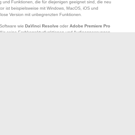
 und Funktionen, die für diejenigen geeignet sind, die neu
tor ist beispielsweise mit Windows, MacOS, iOS und
nlose Version mit unbegrenzten Funktionen.
 Software wie
DaVinci Resolve
oder
Adobe Premiere Pro
für seine Farbkorrekturfunktionen und Audioanpassungen
ne Referenz für professionelle Videobearbeiter ist und
Tools der Creative Cloud bietet.
ools suchen, ist
Hitfilm Express
perfekt für visuelle Effekte
von Animationen und fortgeschrittenen Spezialeffekten
en können sich für
Canva
oder
ClipChamp
entscheiden, die
chnelle Erstellung ansprechender Videos anbieten.
dürfnisse und die Art von Inhalten, die Sie produzieren
en für eine optimale Anlage entmystifizieren
Plattformen von Filmfans: Analyse der aktuellen Trends
→