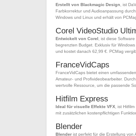
Erstellt von Blackmagic Design
, ist Da
Farbkorrektur und Audioanpassung durchf
Windows und Linux und erhält von PCMag
Corel VideoStudio Ulti
Entwickelt von Corel
, ist diese Softwar
begrenzten Budget. Exklusiv für Windows v
und kostet danach 62,99 €. PCMag vergib
FranceVidCaps
FranceVidCaps bietet einen umfassenden 
Amateur- und Profivideobearbeiter. Durch 
wertvolle Ressource, um die passende So
Hitfilm Express
Ideal für visuelle Effekte VFX
, ist Hitf
mit zusätzlichen kostenpflichtigen Funkti
Blender
Blender
ist perfekt für die Erstellung von