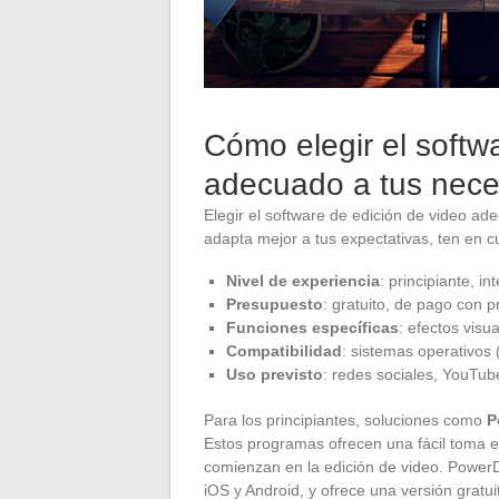
Cómo elegir el softw
adecuado a tus nec
Elegir el software de edición de video ad
adapta mejor a tus expectativas, ten en c
Nivel de experiencia
: principiante, i
Presupuesto
: gratuito, de pago con p
Funciones específicas
: efectos visua
Compatibilidad
: sistemas operativos
Uso previsto
: redes sociales, YouTub
Para los principiantes, soluciones como
P
Estos programas ofrecen una fácil toma 
comienzan en la edición de video. Power
iOS y Android, y ofrece una versión gratui