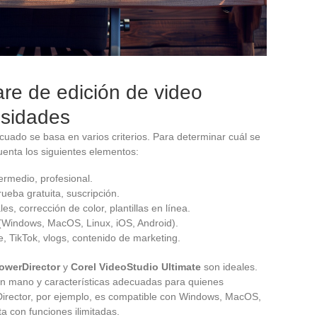
are de edición de video
esidades
ecuado se basa en varios criterios. Para determinar cuál se
uenta los siguientes elementos:
ntermedio, profesional.
rueba gratuita, suscripción.
les, corrección de color, plantillas en línea.
 (Windows, MacOS, Linux, iOS, Android).
e, TikTok, vlogs, contenido de marketing.
owerDirector
y
Corel VideoStudio Ultimate
son ideales.
en mano y características adecuadas para quienes
Director, por ejemplo, es compatible con Windows, MacOS,
ta con funciones ilimitadas.