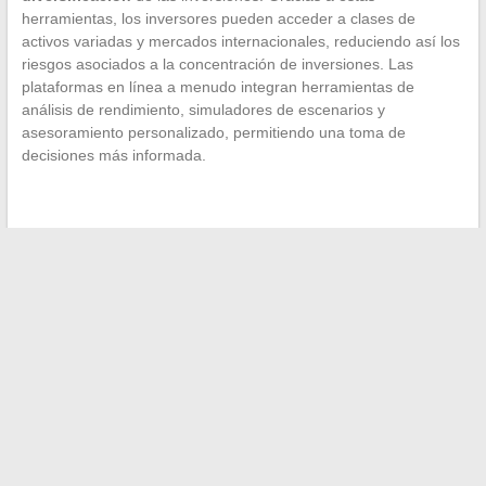
herramientas, los inversores pueden acceder a clases de
activos variadas y mercados internacionales, reduciendo así los
riesgos asociados a la concentración de inversiones. Las
plataformas en línea a menudo integran herramientas de
análisis de rendimiento, simuladores de escenarios y
asesoramiento personalizado, permitiendo una toma de
decisiones más informada.
←
Herramientas digitales para la educación: enfoque en las
mensajerías académicas específicas
Comparativa de los mejores programas de edición de video
para Windows disponibles en Francia
→
Buscar