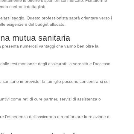
entamente le offerte disponibili sul mercato. Piattaforme
ndo confronti dettagliati.
ivelarsi saggio. Questo professionista saprà orientare verso i
elle esigenze e del budget allocato.
ona mutua sanitaria
a presenta numerosi vantaggi che vanno ben oltre la
lle testimonianze degli assicurati: la serenità e l’accesso
e sanitarie impreviste, le famiglie possono concentrarsi sul
iuntivi come reti di cure partner, servizi di assistenza o
e l’esperienza dell’assicurato e a rafforzare la relazione di