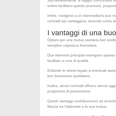
Successivamente, è saggio confrontare att
online facilitano questo processo, propone
Infine, rivolgersi a un intermediario può r
contratti più vantaggiosi, tenendo conto d
I vantaggi di una bu
Optare per una mutua sanitaria ben scelt
semplice copertura finanziaria.
Due elementi principali emergono spesso da
facilitato a cure di qualità.
Evitando lo stress legato a eventuali spes
loro benessere quotidiano.
Inoltre, alcuni contratti offrono servizi agg
programmi di prevenzione.
Questi vantaggi contribuiscono ad arricchir
fiducia tra l’aderente e la sua mutua.