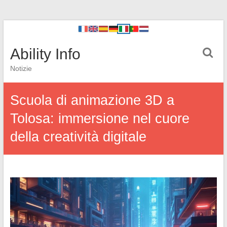
Ability Info
Notizie
Scuola di animazione 3D a
Tolosa: immersione nel cuore
della creatività digitale