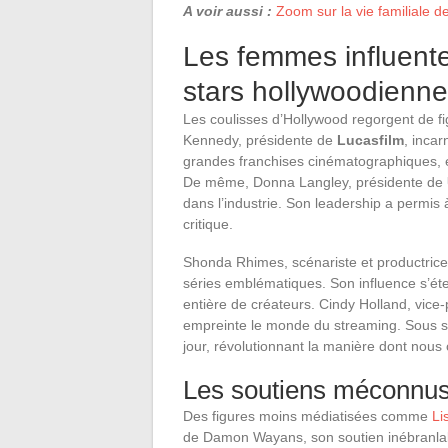
A voir aussi :
Zoom sur la vie familiale d
Les femmes influentes
stars hollywoodienn
Les coulisses d’Hollywood regorgent de fi
Kennedy, présidente de
Lucasfilm
, incar
grandes franchises cinématographiques, el
De même, Donna Langley, présidente de
dans l’industrie. Son leadership a permis
critique.
Shonda Rhimes, scénariste et productrice
séries emblématiques. Son influence s’ét
entière de créateurs. Cindy Holland, vice
empreinte le monde du streaming. Sous sa
jour, révolutionnant la manière dont nou
Les soutiens méconnus
Des figures moins médiatisées comme
Li
de Damon Wayans, son soutien inébranlabl