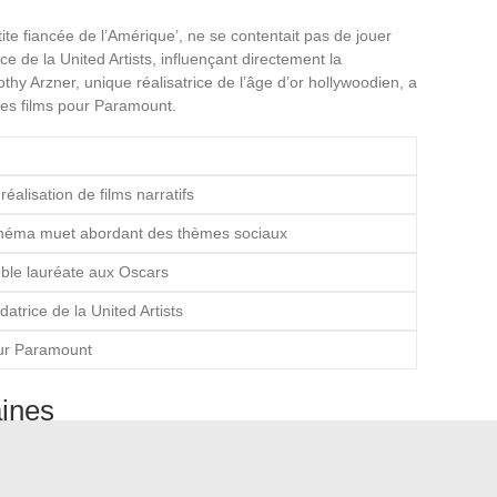
te fiancée de l’Amérique’, ne se contentait pas de jouer
ce de la United Artists, influençant directement la
rothy Arzner, unique réalisatrice de l’âge d’or hollywoodien, a
 des films pour Paramount.
réalisation de films narratifs
inéma muet abordant des thèmes sociaux
uble lauréate aux Oscars
datrice de la United Artists
our Paramount
aines
rah Winfrey et Shonda Rhimes continuent de transformer
rice, a construit un empire médiatique influençant des
de séries emblématiques, a redéfini le paysage télévisuel,