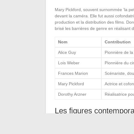
Mary Pickford, souvent surnommée ‘la peti
devant la caméra. Elle fut aussi cofondatri
production et la distribution des films. Do
brisé les barrières de genre en réalisant
Nom
Contribution
Alice Guy
Pionnière de la 
Lois Weber
Pionnière du c
Frances Marion
Scénariste, do
Mary Pickford
Actrice et cofon
Dorothy Arzner
Réalisatrice p
Les figures contempor
Aujourd’hui, des personnalités comme Op
l’industrie. Winfrey, animatrice et product
millions de personnes. Rhimes, créatrice 