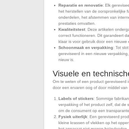
Reparatie en renovatie
: Elk gerevise
het herstellen van de oorspronkelijke 
onderdelen, het afstemmen van intern
prestaties omvatten.
Kwaliteitstest
: Deze artikelen onderg
correct functioneren. Dit garandeert d
klaar is voor gebruik door een nieuwe 
Schoonmaak en verpakking
: Tot sl
gereviseerd in een nieuwe verpakking,
nieuw is.
Visuele en technisch
Om te weten of een product gereviseerd 
door een ervaren oog of door middel van 
Labels of stickers
: Sommige fabrikant
verpakking of het product zelf, dat de 
om de consument op een transparante
Fysiek uiterlijk
: Een gereviseerd prod
kleine krassen of vlekken op het opper
het apparaat niet mogen beïnvloeden.