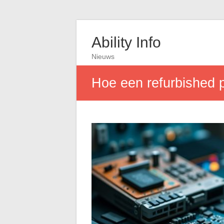
Ability Info
Nieuws
Hoe een refurbished p