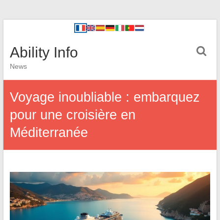
Ability Info
News
Voyage inoubliable : embarquez
pour une croisière en
Méditerranée